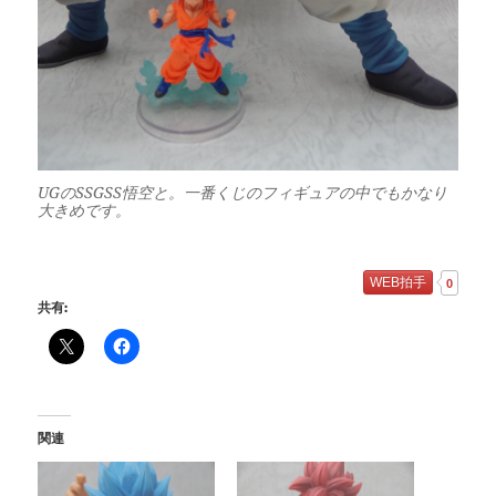
UGのSSGSS悟空と。一番くじのフィギュアの中でもかなり
大きめです。
WEB拍手
0
共有:
関連